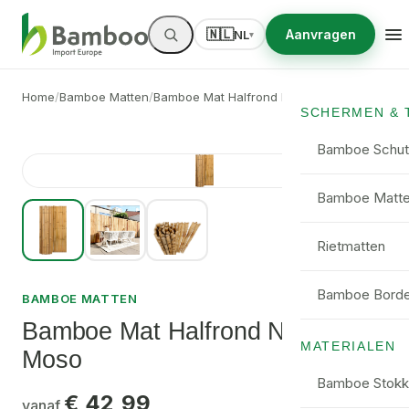
🇳🇱
Aanvragen
NL
▾
Home
/
Bamboe Matten
/
Bamboe Mat Halfrond Naturel - Moso
SCHERMEN & 
Bamboe Schut
Bamboe Matt
Rietmatten
Bamboe Borde
BAMBOE MATTEN
Bamboe Mat Halfrond Naturel -
MATERIALEN
Moso
Bamboe Stokk
€ 42,99
vanaf