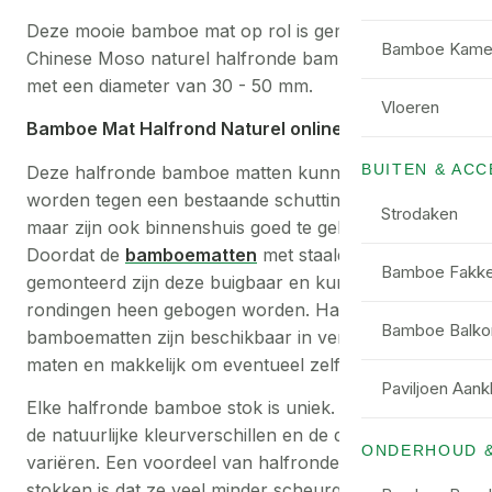
Deze mooie bamboe mat op rol is gemaakt van
Bamboe Kame
Chinese Moso naturel halfronde bamboe stokken
met een diameter van 30 - 50 mm.
Vloeren
Bamboe Mat Halfrond Naturel online kopen
BUITEN & AC
Deze halfronde bamboe matten kunnen gebruikt
worden tegen een bestaande schutting of hekwerk,
Strodaken
maar zijn ook binnenshuis goed te gebruiken.
Doordat de
bamboematten
met staaldraad zijn
Bamboe Fakke
gemonteerd zijn deze buigbaar en kunnen dus om
rondingen heen gebogen worden. Halfronde
Bamboe Balko
bamboematten zijn beschikbaar in verschillende
maten en makkelijk om eventueel zelf in te korten.
Paviljoen Aank
Elke halfronde bamboe stok is uniek. Dit komt door
de natuurlijke kleurverschillen en de diameter kan
ONDERHOUD 
variëren. Een voordeel van halfronde bamboe
stokken is dat ze veel minder scheurgevoelig zijn