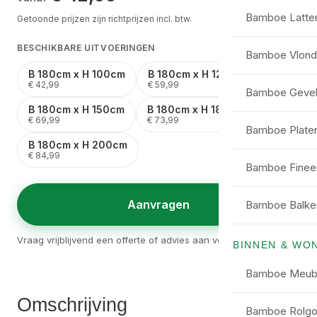
Bamboe Latte
Getoonde prijzen zijn richtprijzen incl. btw.
BESCHIKBARE UITVOERINGEN
Bamboe Vlond
B 180cm x H 100cm
B 180cm x H 120cm
€ 42,99
€ 59,99
Bamboe Gevel
B 180cm x H 150cm
B 180cm x H 180cm
€ 69,99
€ 73,99
Bamboe Plate
B 180cm x H 200cm
€ 84,99
Bamboe Finee
Aanvragen
Bamboe Balke
Vraag vrijblijvend een offerte of advies aan voor dit product.
BINNEN & WO
Bamboe Meub
Omschrijving
Bamboe Rolgor