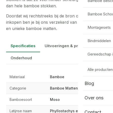
Bamboe Besc
dan hele bamboe stokken.
Bamboe Scho
Doordat wij rechtstreeks bij de bron onze materialen
inkopen ben je bij ons verzekerd van de beste prijs
Montagesets
en unieke bamboe matten.
Bindmiddelen
Specificaties
Uitvoeringen & prijzen
Gereedschap 
Onderhoud
Alle producten
Materiaal
Bamboe
Blog
Categorie
Bamboe Matten
Over ons
Bamboesoort
Moso
Latijnse naam
Phyllostachys edulis
Contact