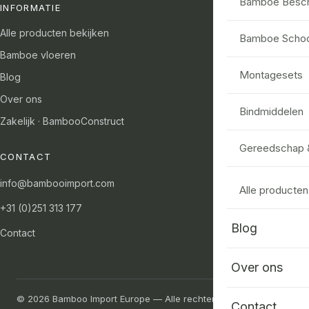
Bamboe Besc
INFORMATIE
Alle producten bekijken
Bamboe Scho
Bamboe vloeren
Montagesets
Blog
Over ons
Bindmiddelen
Zakelijk · BambooConstruct
Gereedschap 
CONTACT
info@bambooimport.com
Alle producten
+31 (0)251 313 177
Blog
Contact
Over ons
©
2026
Bamboo Import Europe —
Alle rechten voorbehouden.
Contact