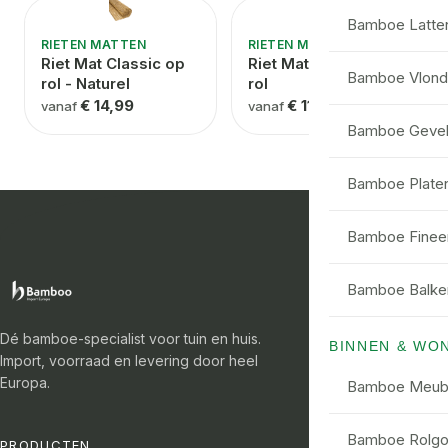
Bamboe Latte
RIETEN MATTEN
RIETEN MATTEN
Riet Mat Classic op
Riet Mat Extra Dik op
Bamboe Vlond
rol - Naturel
rol
€ 14,99
€ 11,99
vanaf
vanaf
Bamboe Gevel
Bamboe Plate
Bamboe Finee
Bamboe Balke
Dé bamboe-specialist voor tuin en huis.
BINNEN & WO
Import, voorraad en levering door heel
Europa.
Bamboe Meub
Bamboe Rolgor
PRODUCTEN