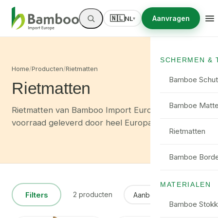
🇳🇱
Aanvragen
NL
▾
SCHERMEN & 
Home
/
Producten
/
Rietmatten
Bamboe Schut
Rietmatten
Bamboe Matt
Rietmatten van Bamboo Import Europe — uit
voorraad geleverd door heel Europa.
Rietmatten
Bamboe Borde
MATERIALEN
Filters
2 producten
Bamboe Stokk