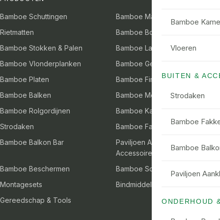
Bamboe Schuttingen
Bamboe Matten
Bamboe Kame
Rietmatten
Bamboe Borders
Vloeren
Bamboe Stokken & Palen
Bamboe Latten
Bamboe Vlonderplanken
Bamboe Gevelbekleding
BUITEN & AC
Bamboe Platen
Bamboe Fineer
Bamboe Balken
Bamboe Meubels
Strodaken
Bamboe Rolgordijnen
Bamboe Kamerschermen
Bamboe Fakke
Strodaken
Bamboe Fakkels
Bamboe Balkon Bar
Paviljoen Aankleding &
Bamboe Balko
Accessoires
Bamboe Beschermen
Bamboe Schoonmaak
Paviljoen Aank
Montagesets
Bindmiddelen
Gereedschap & Tools
ONDERHOUD 